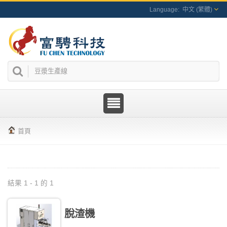
中文 (繁體)
首頁
結果 1 - 1 的 1
脫渣機