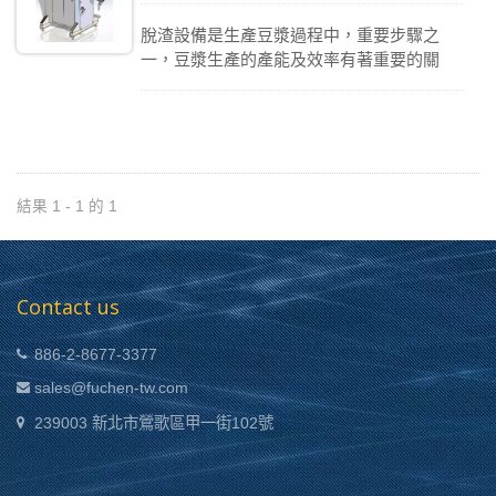
脫渣設備是生產豆漿過程中，重要步驟之
一，豆漿生產的產能及效率有著重要的關
聯。脫渣程序完成，產出濃郁的豆漿，脫出
雪花般的豆渣。配合氣壓推擠可達到每小時
2500L 的產能。
結果 1 - 1 的 1
Contact us
886-2-8677-3377
sales@fuchen-tw.com
239003 新北市鶯歌區甲一街102號