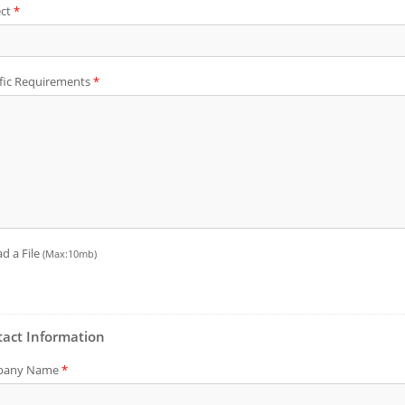
eku Berterusan -
Pemakan Bahan
matik