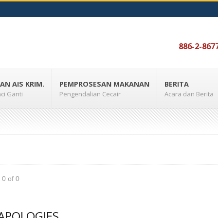
886-2-867
AN AIS KRIM.
PEMPROSESAN MAKANAN
BERITA
ci Ganti
Pengendalian Cecair
Acara dan Berita
 0 of 0
APOLOGIES...