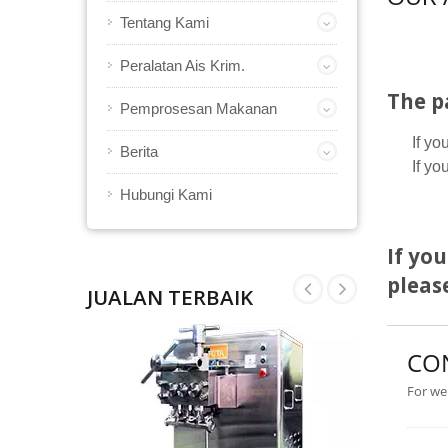
Tentang Kami
Peralatan Ais Krim.
The p
Pemprosesan Makanan
If yo
Berita
If yo
Hubungi Kami
If yo
please
JUALAN TERBAIK