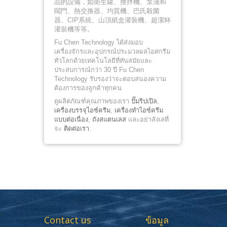
品的設備，如衛生罐、攪拌機、泵浦和
閥門、熱交換器、均質機、巴氏殺菌
器、CIP系統、山頂紙盒灌裝機、超潔杯
灌裝機等等。
Fu Chen Technology ได้ส่งมอบ
เครื่องจักรและอุปกรณ์ประมวลผลไอศกรีม
ทั่วโลกด้วยเทคโนโลยีที่ทันสมัยและ
ประสบการณ์กว่า 30 ปี Fu Chen
Technology รับรองว่าจะตอบสนองความ
ต้องการของลูกค้าทุกคน
ดูผลิตภัณฑ์คุณภาพของเรา
ปั๊มริปเปิล
,
เครื่องบรรจุไอซ์ครีม
,
เครื่องทำไอซ์ครีม
แบบต่อเนื่อง
,
ถังสแตนเลส
และอย่าลังเลที่
จะ
ติดต่อเรา
.
Contact us
ข้อมูล