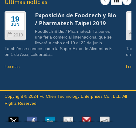
Últimas noticias
Exposición de Foodtech y Bio
19
/ Pharmatech Taipei 2019
JUN
J
Foodtech & Bio / Pharmatech Taipei es
2019
una feria comercial internacional que se
llevará a cabo del 19 al 22 de junio.
También se conoce como la Super Expo de Alimentos 5
Tamb
en 1 de Asia, celebrada...
en 1 
Lee mas
Lee 
Copyright © 2024
Fu Chen Technology Enterprises Co., Ltd.
. All
Rights Reserved.