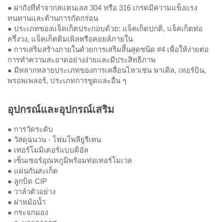
● ฝาถังที่ทำจากสแตนเลส 304 หรือ 316 เกรดมีความแข็งแรง
ทนทานและต้านการกัดกร่อน
● ประเภทของแจ็คเก็ตประกอบด้วย: แจ็คเก็ตปกติ, แจ็คเก็ตท่อ
ครึ่งวง, แจ็คเก็ตดิมเพิลหรือคอยล์ภายใน
● การเสริมสร้างภายในด้วยการเสริมสิ้นสุดชนิด #4 เพื่อให้ง่ายต่อ
การทำความสะอาดอย่างง่ายและมีประสิทธิภาพ
● มีหลากหลายประเภทของการเคลื่อนไหวเช่น พาเดิล, เทอร์บิน,
พรอพเพลอร์, ประเภทการขูดและอื่น ๆ
อุปกรณ์และอุปกรณ์เสริม
● การวัดระดับ
● วัสดุฉนวน - โฟมโพลียูรีเทน
● เทอร์โมมิเตอร์แบบดิอัล
● เซ็นเซอร์อุณหภูมิพร้อมท่อเทอร์โมเวล
● แผ่นกันสะเก็ด
● ลูกบิด CIP
● วาล์วตัวอย่าง
● ฝาหม้อน้ำ
● กระจกมอง