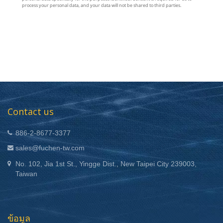
Contact us
886-2-8677-3377
sales@fuchen-tw.com
No. 102, Jia 1st St., Yingge Dist., New Taipei City 239003,
Taiwan
ข้อมูล