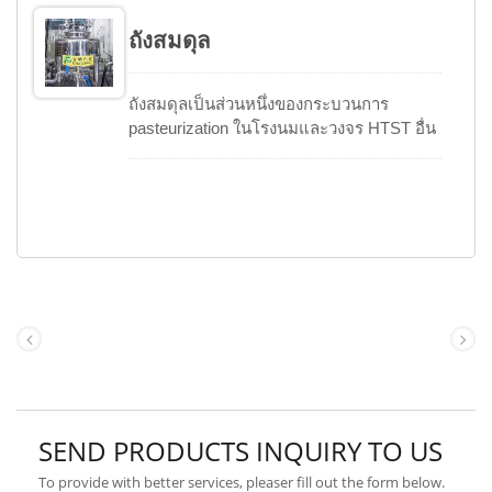
หรือรูปทรงลาดตามความหนืดของผลิตภัณฑ์
ขนาดตั้งแต่ 200 ถึง 5,000 ลิตร
ถังสมดุล
ถังสมดุลเป็นส่วนหนึ่งของกระบวนการ
pasteurization ในโรงนมและวงจร HTST อื่น
ๆ ในเครื่องดื่ม ซึ่งให้การเก็บรักษาสำหรับ
ผลิตภัณฑ์ที่ไม่ผ่านการ pasteurization จาก
วาล์วการเปลี่ยนทิศทางการไหล ออกแบบให้
สามารถเก็บรักษาผลิตภัณฑ์ที่ยังไม่ผ่านการ
pasteurization / สดในระดับการทำงานคงที่
เพื่อให้มีความดันหัวเทียนที่สม่ำเสมอสำหรับ
ปั๊มเพิ่มความร้อน HTST สินค้านี้มีให้เลือกใช้
เป็นผลิตภัณฑ์มาตรฐานและถังที่ออกแบบ
เป็นพิเศษ / ถังที่กำหนดเองได้