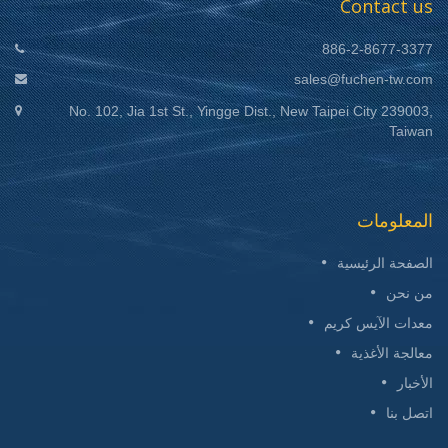
Contact us
886-2-8677-3377
sales@fuchen-tw.com
No. 102, Jia 1st St., Yingge Dist., New Taipei City 239003,
Taiwan
المعلومات
الصفحة الرئيسية
من نحن
معدات الآيس كريم
معالجة الأغذية
الأخبار
اتصل بنا