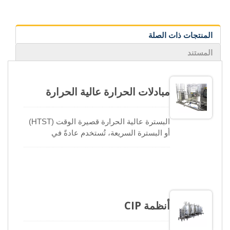
المنتجات ذات الصلة
المستند
مبادلات الحرارة عالية الحرارة
البسترة عالية الحرارة قصيرة الوقت (HTST)
أو البسترة السريعة، تُستخدم عادةً في
صناعات المواد الغذائية والمشروبات. يتم
تسخين المنتجات والاحتفاظ بها عند درجة
حرارة ووقت محددين، تليها عملية تبريد سريعة
لضمان التدمير الكامل للميكروبات المسببة
للأمراض الموجودة. بالمقارنة مع البسترة
الدفعة، يوفر نظام HTST مزايا انخفاض تكاليف
أنظمة CIP
المرافق وزيادة الإنتاجية المستمرة. يمكن أن
يؤدي استخدام التسخين والتبريد المتجدد في