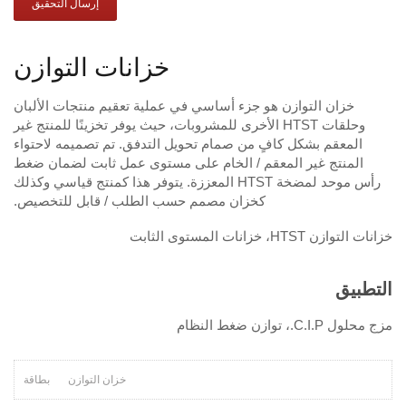
إرسال التحقيق
خزانات التوازن
خزان التوازن هو جزء أساسي في عملية تعقيم منتجات الألبان
وحلقات HTST الأخرى للمشروبات، حيث يوفر تخزينًا للمنتج غير
المعقم بشكل كافٍ من صمام تحويل التدفق. تم تصميمه لاحتواء
المنتج غير المعقم / الخام على مستوى عمل ثابت لضمان ضغط
رأس موحد لمضخة HTST المعززة. يتوفر هذا كمنتج قياسي وكذلك
كخزان مصمم حسب الطلب / قابل للتخصيص.
خزانات التوازن HTST، خزانات المستوى الثابت
التطبيق
مزج محلول C.I.P.، توازن ضغط النظام
خزان التوازن
بطاقة