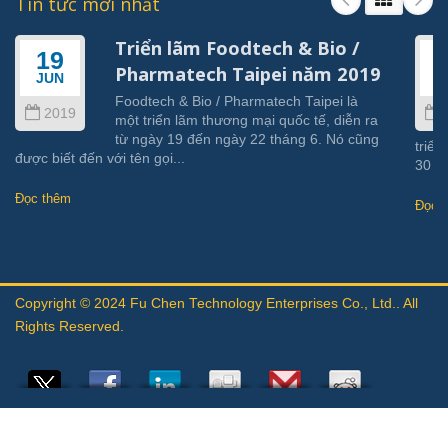
Tin tức mới nhất
Triển lãm Foodtech & Bio /
19
Pharmatech Taipei năm 2019
JUN
J
Foodtech & Bio / Pharmatech Taipei là
2019
một triển lãm thương mại quốc tế, diễn ra
từ ngày 19 đến ngày 22 tháng 6. Nó cũng
triển
được biết đến với tên gọi...
30 th
Đọc thêm
Đọc 
Copyright © 2024
Fu Chen Technology Enterprises Co., Ltd.
. All
Rights Reserved.