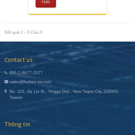
Hơn
Kết quả 1 - 3 Của 3
Contact us
886-2-8677-3377
sales@fuchen-tw.com
No. 102, Jia 1st St., Yingge Dist., New Taipei City 239003,
Taiwan
Thông tin