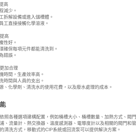
性提高
流程減少。
員工拆解設備或進入儲槽體。
要員工直接接觸化學溶液。
提高
重複性好。
循環確保每項元件都能清洗到。
人為錯誤。
更加合理
停機時間，生產效率高。
清洗時間與人員的支出。
能源、化學劑、清洗水的使用花費，以及廢水處理的成本。
能
依照各種選項建構配置，例如桶槽大小、桶槽數量、加熱方式、閥
浦、流量計、熱交換器、溫度感測器、電導度計以及相關的閥門和
的清洗方式，移動式的CIP系統或回流泵可以提供解決方案。