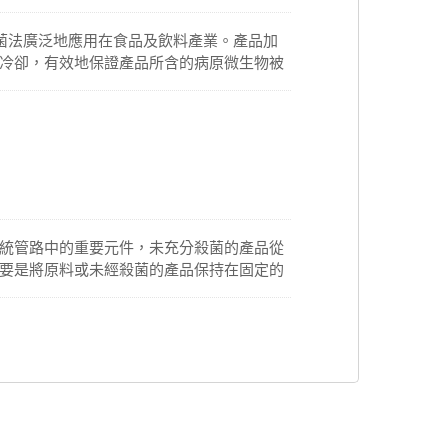
殺菌法廣泛地應用在食品及飲料產業。產品加
冷卻，有效地保證產品所含的病原微生物被
T殺菌系統不僅能源消耗成本較低，而且有著
換器回收熱能還可進一步提高系統效率。
統管路中的重要元件，未充分殺菌的產品從
要是將原料或未經殺菌的產品保持在固定的
有穩定的葉輪入口壓力。它可作為標準產品