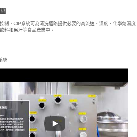
圍
控制，CIP系統可為清洗迴路提供必要的高流速、溫度、化學劑濃
飲料和果汁等食品產業中。
系統
動連續式冰淇淋機
果料添加機
CIP清洗系統