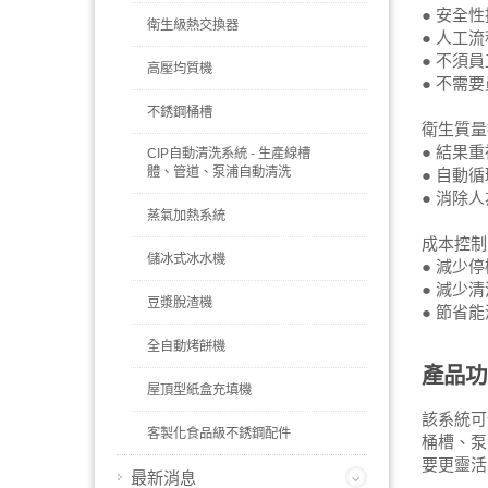
● 安全
衛生級熱交換器
● 人工
● 不須
高壓均質機
● 不需
不銹鋼桶槽
衛生質量
● 結果
CIP自動清洗系統 - 生產線槽
體、管道、泵浦自動清洗
● 自動
● 消除
蒸氣加熱系統
成本控制
儲冰式冰水機
● 減少
● 減少
豆漿脫渣機
● 節省
全自動烤餅機
產品功
屋頂型紙盒充填機
該系統可
客製化食品級不銹鋼配件
桶槽、泵
要更靈活
最新消息