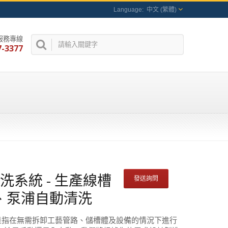
中文 (繁體)
服務專線
7-3377
清洗系統 - 生產線槽
發送詢問
、泵浦自動清洗
）是指在無需拆卸工藝管路、儲槽體及設備的情況下進行