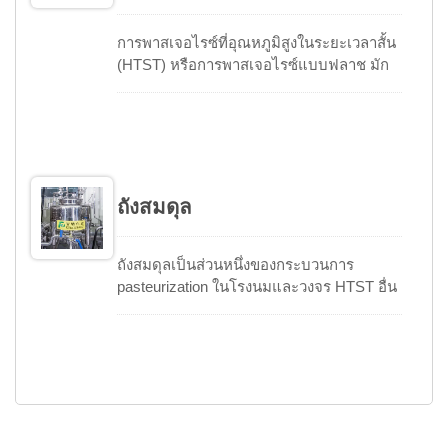
การพาสเจอไรซ์ที่อุณหภูมิสูงในระยะเวลาสั้น
(HTST) หรือการพาสเจอไรซ์แบบฟลาช มัก
ถูกใช้ในอุตสาหกรรมอาหารและเครื่องดื่ม
ผลิตภัณฑ์จะถูกทำให้ร้อนและเก็บไว้ที่
อุณหภูมิและเวลาที่กำหนด จากนั้นจะมีการ
ทำให้เย็นอย่างรวดเร็วเพื่อให้แน่ใจว่ามีการ
ทำลายจุลินทรีย์ที่เป็นพยาธิที่มีอยู่ทั้งหมด เมื่อ
เปรียบเทียบกับการพาสเจอไรซ์แบบแบทช์
ถังสมดุล
ระบบ HTST มีข้อดีในเรื่องของต้นทุนการใช้
พลังงานที่ต่ำกว่าและการผลิตที่ต่อเนื่องมาก
ขึ้น การใช้การทำความร้อนและการทำความ
ถังสมดุลเป็นส่วนหนึ่งของกระบวนการ
เย็นแบบฟื้นฟูในเครื่องแลกเปลี่ยนความร้อน
pasteurization ในโรงนมและวงจร HTST อื่น
สามารถเพิ่มประสิทธิภาพในการดำเนินงาน
ๆ ในเครื่องดื่ม ซึ่งให้การเก็บรักษาสำหรับ
ได้อีกด้วย.
ผลิตภัณฑ์ที่ไม่ผ่านการ pasteurization จาก
วาล์วการเปลี่ยนทิศทางการไหล ออกแบบให้
สามารถเก็บรักษาผลิตภัณฑ์ที่ยังไม่ผ่านการ
pasteurization / สดในระดับการทำงานคงที่
เพื่อให้มีความดันหัวเทียนที่สม่ำเสมอสำหรับ
ปั๊มเพิ่มความร้อน HTST สินค้านี้มีให้เลือกใช้